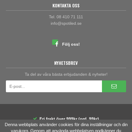
KONTAKTA OSS
Tel. 08 410 71 111
info@spotiled.se
Följ oss!
NYHETSBREV
Ta del av våra bästa erbjudanden & nyheter!
Fri frakt över 999kr (ord. 99kr)
Denna webbplats använder cookies för dina inställningar och din
30 dagars öppet köp
Räntefri delbetalning
varukorg. Genom att använda webbplatsen godkänner du