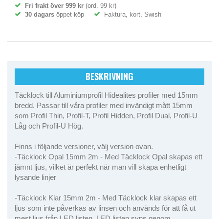
Fri frakt över 999 kr
(ord. 99 kr)
30 dagars
öppet köp
Faktura, kort, Swish
BESKRIVNING
Täcklock till Aluminiumprofil Hidealites profiler med 15mm
bredd. Passar till våra profiler med invändigt mått 15mm
som Profil Thin, Profil-T, Profil Hidden, Profil Dual, Profil-U
Låg och Profil-U Hög.
Finns i följande versioner, välj version ovan.
-Täcklock Opal 15mm 2m - Med Täcklock Opal skapas ett
jämnt ljus, vilket är perfekt när man vill skapa enhetligt
lysande linjer
-Täcklock Klar 15mm 2m - Med Täcklock klar skapas ett
ljus som inte påverkas av linsen och används för att få ut
mest ljus från LED listen. LED listen syns genom