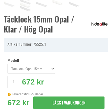
Täcklock 15mm Opal /
Klar / Hög Opal
Artikelnummer:
7552571
Modell
672 kr
Leveranstid 3-5 dagar
672 kr
LÄGG I VARUKORGEN