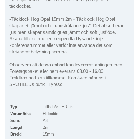
täcklocket.
-Täcklock Hög Opal 15mm 2m - Täcklock Hög Opal
skapar ett jämnt och ”rundstrålande ljus”. Det absorberar
ljus men skapar samtidigt ett jämnt och soft ljusflöde.
Skapa till exempel en nedpendlad lysande linje i
konferensrummet eller varför inte använda det som
skrivbordsbelysning hemma.
Observera att dessa enbart kan levereras antingen med
Företagspaket eller hemleverans 08.00 - 16.00
Fraktkostnad kan tillkomma. Kan även hämtas i
SPOTiLEDs butik i Tyresö.
Typ
Tillbehör LED List
Varumärke
Hidealite
Serie
Art
Längd
2m
Bredd
15mm