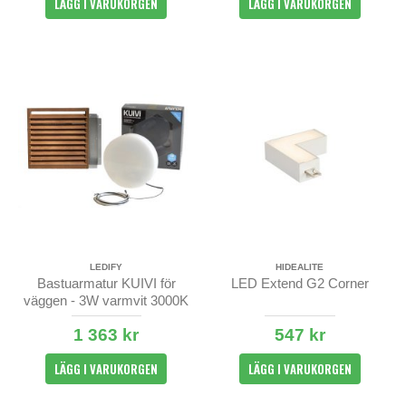
LÄGG I VARUKORGEN
LÄGG I VARUKORGEN
LEDIFY
HIDEALITE
Bastuarmatur KUIVI för
LED Extend G2 Corner
väggen - 3W varmvit 3000K
IP44 - för infällt montage
1 363 kr
547 kr
LÄGG I VARUKORGEN
LÄGG I VARUKORGEN