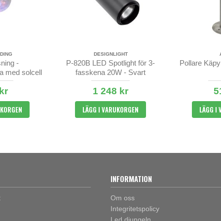
DING
DESIGNLIGHT
ning -
P-820B LED Spotlight för 3-
Pollare Käpy
a med solcell
fasskena 20W - Svart
kr
1 248 kr
5
UKORGEN
LÄGG I VARUKORGEN
LÄGG I
INFORMATION
t
Om oss
Integritetspolicy
Led djungeln