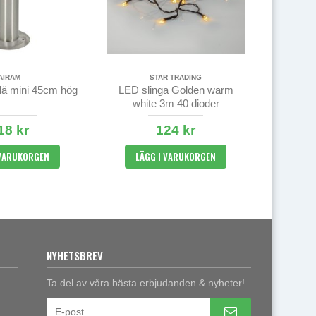
AIRAM
STAR TRADING
lä mini 45cm hög
LED slinga Golden warm
white 3m 40 dioder
18 kr
124 kr
 VARUKORGEN
LÄGG I VARUKORGEN
NYHETSBREV
Ta del av våra bästa erbjudanden & nyheter!