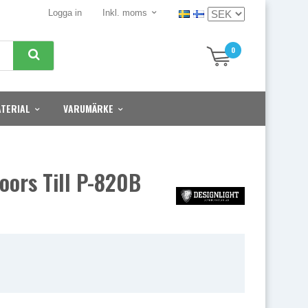
Logga in
Inkl. moms
0
TERIAL
VARUMÄRKE
oors Till P-820B