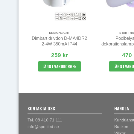
DESIGNLIGHT
STAR TRA
Dimbart drivdon D-MA4DR2
Poolbelys
2-4W 350mA IP44
dekorationslamp
259 kr
470 
LÄGG I VARUKORGEN
LÄGG I VAR
KONTAKTA OSS
HANDLA
Tel. 08 410 71 111
Kundtjäns
info@spotiled.se
Butiken
Villkor