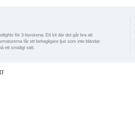
lights för 3-fasskena. Ett kit där det går bra att
armaturerna får ett behagligare ljus som inte bländar
å ett smidigt sätt.
KT