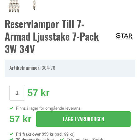
Reservlampor Till 7-
Armad Ljusstake 7-Pack
3W 34V
Artikelnummer:
304-70
57 kr
Finns i lager för omgående leverans
57 kr
LÄGG I VARUKORGEN
Fri frakt över 999 kr
(ord. 99 kr)
30 dagars
öppet köp
Faktura, kort, Swish