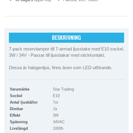
BESKRIVNING
7-pack reservlampor till 7-armad ljusstake med E10 sockel.
3W / 34V - Passar till ljusstakar med stickkontakt.
Dessa är halogenljus, finns även som LED-utförande.
Varumärke
Star Trading
Sockel
E10
Antal ljuskällor
7st
Dimbar
Ja
Effekt
3W
Spänning
34VAC
Livslängd
1000h