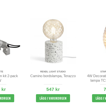
ITE
RENDL LIGHT STUDIO
STA
n kit 2-pack
Camino bordslampa, Terazzo
4W Decorati
W
lampa TC
350lm
 kr
547 kr
7
UKORGEN
LÄGG I VARUKORGEN
LÄGG I