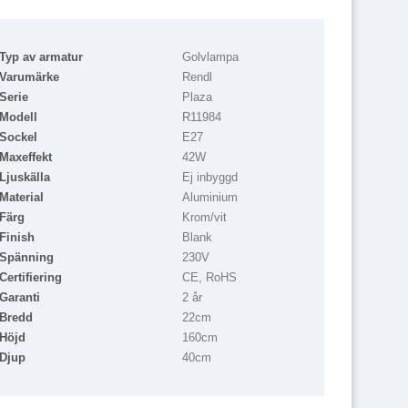
Typ av armatur
Golvlampa
Varumärke
Rendl
Serie
Plaza
Modell
R11984
Sockel
E27
Maxeffekt
42W
Ljuskälla
Ej inbyggd
Material
Aluminium
Färg
Krom/vit
Finish
Blank
Spänning
230V
Certifiering
CE, RoHS
Garanti
2 år
Bredd
22cm
Höjd
160cm
Djup
40cm