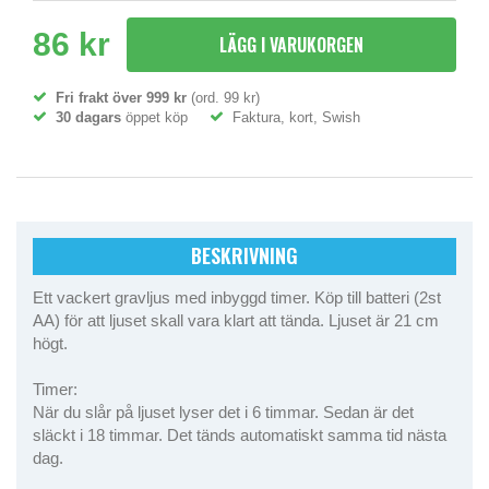
86 kr
LÄGG I VARUKORGEN
Fri frakt över 999 kr
(ord. 99 kr)
30 dagars
öppet köp
Faktura, kort, Swish
BESKRIVNING
Ett vackert gravljus med inbyggd timer. Köp till batteri (2st
AA) för att ljuset skall vara klart att tända. Ljuset är 21 cm
högt.
Timer:
När du slår på ljuset lyser det i 6 timmar. Sedan är det
släckt i 18 timmar. Det tänds automatiskt samma tid nästa
dag.