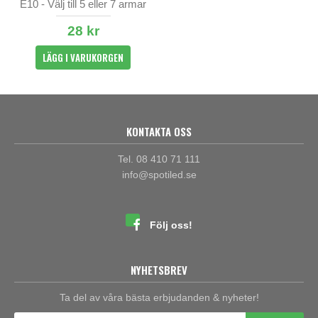
E10 - Välj till 5 eller 7 armar
28 kr
LÄGG I VARUKORGEN
KONTAKTA OSS
Tel. 08 410 71 111
info@spotiled.se
Följ oss!
NYHETSBREV
Ta del av våra bästa erbjudanden & nyheter!