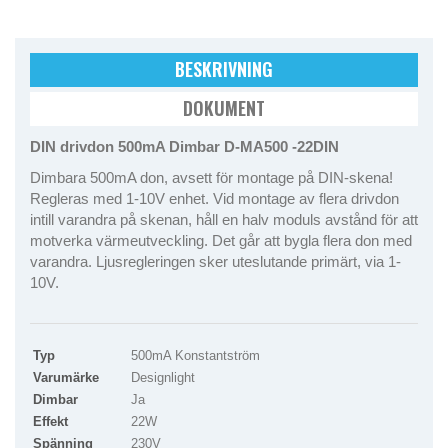
BESKRIVNING
DOKUMENT
DIN drivdon 500mA Dimbar D-MA500 -22DIN
Dimbara 500mA don, avsett för montage på DIN-skena!
Regleras med 1-10V enhet. Vid montage av flera drivdon
intill varandra på skenan, håll en halv moduls avstånd för att
motverka värmeutveckling. Det går att bygla flera don med
varandra. Ljusregleringen sker uteslutande primärt, via 1-
10V.
Typ
500mA Konstantström
Varumärke
Designlight
Dimbar
Ja
Effekt
22W
Spänning
230V