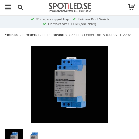
30 dagars öppet köp
Faktura Kort Swish
Fri frakt över 999kr (ord. 99kr)
Startsida
/
Elmaterial
/
LED transformator
/
LED Driver DIN 5000mA 11-22W