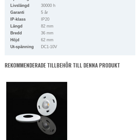
Livslängd
30000 h
Garanti
5 år
IP-klass
IP20
Längd
82 mm
Bredd
36 mm
Höjd
62 mm
Ut-spänning
DC1-10V
REKOMMENDERADE TILLBEHÖR TILL DENNA PRODUKT