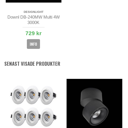
DESIGNLIGHT
Downl DB-240MW Multi 4W
3000K
729 kr
INFO
SENAST VISADE PRODUKTER