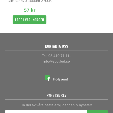
Dimbar 470-1000lm 2700K
57 kr
LÄGG I VARUKORGEN
KONTAKTA OSS
Tel. 08 410 71 111
info@spotiled.se
Följ oss!
NYHETSBREV
Ta del av våra bästa erbjudanden & nyheter!