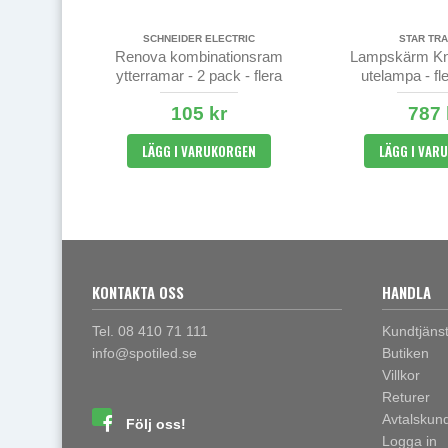
SCHNEIDER ELECTRIC
STAR TRA
Renova kombinationsram
Lampskärm Kn
ytterramar - 2 pack - flera
utelampa - fle
färgval
105 kr
787 
LÄGG I VARUKORGEN
LÄGG I VAR
KONTAKTA OSS
HANDLA
Tel. 08 410 71 111
Kundtjäns
info@spotiled.se
Butiken
Villkor
Returer
Avtalskun
Följ oss!
Logga in