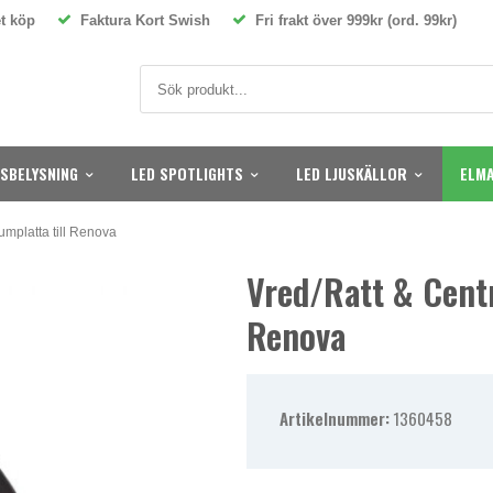
t köp
Faktura Kort Swish
Fri frakt över 999kr (ord. 99kr)
SBELYSNING
LED SPOTLIGHTS
LED LJUSKÄLLOR
ELMA
rumplatta till Renova
Vred/ratt & Centr
Renova
Artikelnummer:
1360458