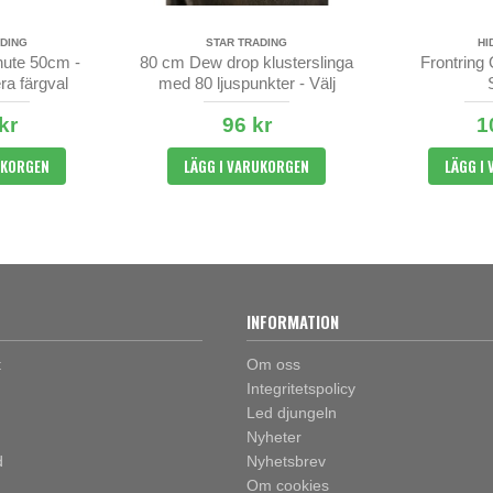
DING
STAR TRADING
HI
ute 50cm -
80 cm Dew drop klusterslinga
Frontring
ra färgval
med 80 ljuspunkter - Välj
ljusfärg
kr
96 kr
1
UKORGEN
LÄGG I VARUKORGEN
LÄGG I
INFORMATION
t
Om oss
Integritetspolicy
Led djungeln
Nyheter
d
Nyhetsbrev
Om cookies