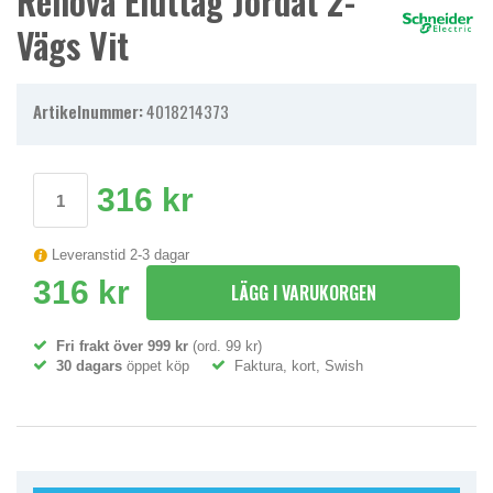
Renova Eluttag Jordat 2-
Vägs Vit
Artikelnummer:
4018214373
316 kr
Leveranstid 2-3 dagar
316 kr
LÄGG I VARUKORGEN
Fri frakt över 999 kr
(ord. 99 kr)
30 dagars
öppet köp
Faktura, kort, Swish