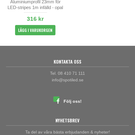
Aluminiumprofil 23mm för
LED-stripes 1m infälld - opal
& klar
316 kr
LÄGG I VARUKORGEN
KONTAKTA OSS
Tel. 08 410 71 111
info@spotiled.se
Följ oss!
NYHETSBREV
Ta del av våra bästa erbjudanden & nyheter!