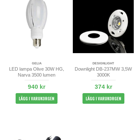
GELIA
DESIGNLIGHT
LED lampa Olive 30W HG,
Downlight DB-237MW 3,5W
Narva 3500 lumen
3000K
940 kr
374 kr
LÄGG I VARUKORGEN
LÄGG I VARUKORGEN