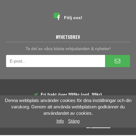
Följ oss!
NYHETSBREV
Ta del av våra bästa erbjudanden & nyheter!
Fri frakt över 999kr (ord. 99kr)
Denna webbplats använder cookies för dina inställningar och din
30 dagars öppet köp
Räntefri delbetalning
varukorg. Genom att använda webbplatsen godkänner du
användandet av cookies.
Info
Stäng