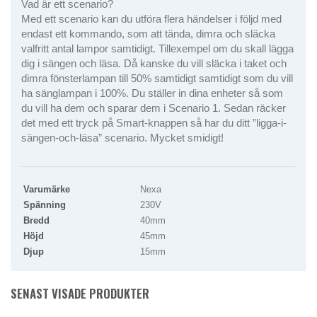
Vad är ett scenario?
Med ett scenario kan du utföra flera händelser i följd med
endast ett kommando, som att tända, dimra och släcka
valfritt antal lampor samtidigt. Tillexempel om du skall lägga
dig i sängen och läsa. Då kanske du vill släcka i taket och
dimra fönsterlampan till 50% samtidigt samtidigt som du vill
ha sänglampan i 100%. Du ställer in dina enheter så som
du vill ha dem och sparar dem i Scenario 1. Sedan räcker
det med ett tryck på Smart-knappen så har du ditt ”ligga-i-
sängen-och-läsa” scenario. Mycket smidigt!
Varumärke
Nexa
Spänning
230V
Bredd
40mm
Höjd
45mm
Djup
15mm
SENAST VISADE PRODUKTER