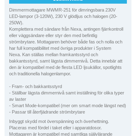
Dimmermottagare MWMR-251 för dimringsbara 230V
LED-lampor (3-120W), 230 V glödljus och halogen (20-
250W).
Komplettera med sändare från Nexa, antingen fjärrkontroll
eller väggsändare eller styr den med befintlig
strömbrytare. Mottagaren behöver både fas och nolla och
har full kompatibilitet med övriga produkter i System
Nexa. Kan ställas mellan framkantsstyrd och
bakkantsstyrd, samt lägsta dimmernivå. Detta innebär att
den är kompatibel med de flesta LED ljsukällor, spotlights
och traditionella halogenlampor.
​- Fram- och bakkantsstyrd
- Ställbar lägsta dimmernivå samt inställning för olika typer
av laster
- Smart Mode-kompatibel (mer om smart mode längst ned)
- Passar till återfjädrande strömbrytare
Inbyggt skydd mot överspänning och överhettning.
Placeras med fördel i taket eller i apparatdosor.
​Mottagaren är kompatibel med samtliga självlärande