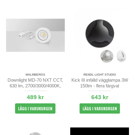
MALMBERGS
RENDL LIGHT STUDIO
Downlight MD-70 NXT CCT,
Kick III infälld vägglampa 3W
630 lm, 2700/3000/4000K,
150lm - flera färgval
230V, IP44
489 kr
643 kr
LÄGG I VARUKORGEN
LÄGG I VARUKORGEN