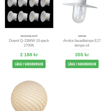
DESIGNLIGHT
AIRAM
Downl Q-33MW 10-pack
Arvika fasadlampa E27
2700K
lampa vit
2 188 kr
355 kr
LÄGG I VARUKORGEN
LÄGG I VARUKORGEN