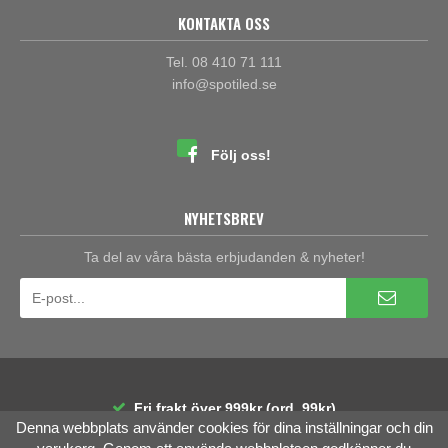
KONTAKTA OSS
Tel. 08 410 71 111
info@spotiled.se
Följ oss!
NYHETSBREV
Ta del av våra bästa erbjudanden & nyheter!
Fri frakt över 999kr (ord. 99kr)
Denna webbplats använder cookies för dina inställningar och din
30 dagars öppet köp
Räntefri delbetalning