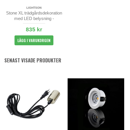
LIGHTSON
Stone XL trädgårdsdekoration
med LED belysning -
LightsOn
835 kr
LÄGG I VARUKORGEN
SENAST VISADE PRODUKTER