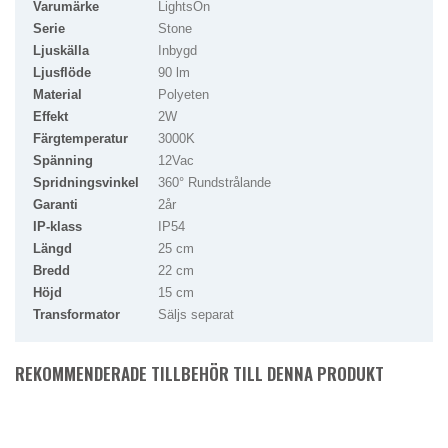
Varumärke
LightsOn
Serie
Stone
Ljuskälla
Inbygd
Ljusflöde
90 lm
Material
Polyeten
Effekt
2W
Färgtemperatur
3000K
Spänning
12Vac
Spridningsvinkel
360° Rundstrålande
Garanti
2år
IP-klass
IP54
Längd
25 cm
Bredd
22 cm
Höjd
15 cm
Transformator
Säljs separat
REKOMMENDERADE TILLBEHÖR TILL DENNA PRODUKT