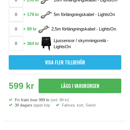
+
179 kr
5m förlängningskabel - LightsOn
+
89 kr
2,5m förlängningskabel - LightsOn
Ljussensor / skymningsrelä -
+
364 kr
LightsOn
VISA FLER TILLBEHÖR
599 kr
LÄGG I VARUKORGEN
Fri frakt över 999 kr
(ord. 99 kr)
30 dagars
öppet köp
Faktura, kort, Swish