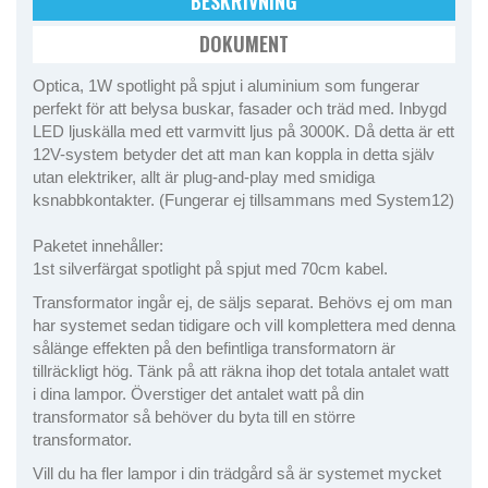
BESKRIVNING
DOKUMENT
Optica, 1W spotlight på spjut i aluminium som fungerar
perfekt för att belysa buskar, fasader och träd med. Inbygd
LED ljuskälla med ett varmvitt ljus på 3000K. Då detta är ett
12V-system betyder det att man kan koppla in detta själv
utan elektriker, allt är plug-and-play med smidiga
ksnabbkontakter. (Fungerar ej tillsammans med System12)
Paketet innehåller:
1st silverfärgat spotlight på spjut med 70cm kabel.
Transformator ingår ej, de säljs separat. Behövs ej om man
har systemet sedan tidigare och vill komplettera med denna
sålänge effekten på den befintliga transformatorn är
tillräckligt hög. Tänk på att räkna ihop det totala antalet watt
i dina lampor. Överstiger det antalet watt på din
transformator så behöver du byta till en större
transformator.
Vill du ha fler lampor i din trädgård så är systemet mycket