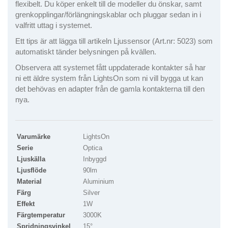
flexibelt. Du köper enkelt till de modeller du önskar, samt
grenkopplingar/förlängningskablar och pluggar sedan in i
valfritt uttag i systemet.
Ett tips är att lägga till artikeln Ljussensor (Art.nr: 5023) som
automatiskt tänder belysningen på kvällen.
Observera att systemet fått uppdaterade kontakter så har
ni ett äldre system från LightsOn som ni vill bygga ut kan
det behövas en adapter från de gamla kontakterna till den
nya.
Varumärke
LightsOn
Serie
Optica
Ljuskälla
Inbyggd
Ljusflöde
90lm
Material
Aluminium
Färg
Silver
Effekt
1W
Färgtemperatur
3000K
Spridningsvinkel
15°