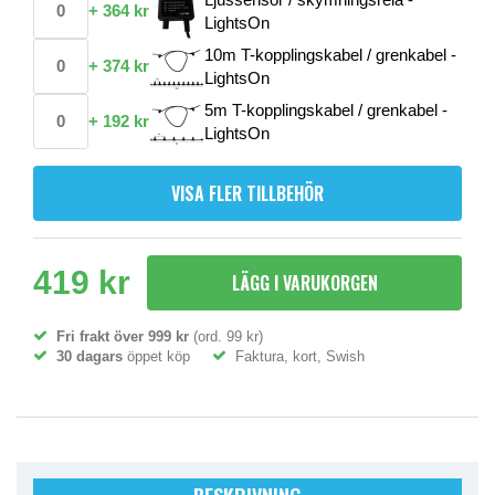
+
364 kr
LightsOn
10m T-kopplingskabel / grenkabel -
+
374 kr
LightsOn
5m T-kopplingskabel / grenkabel -
+
192 kr
LightsOn
VISA FLER TILLBEHÖR
419 kr
LÄGG I VARUKORGEN
Fri frakt över 999 kr
(ord. 99 kr)
30 dagars
öppet köp
Faktura, kort, Swish