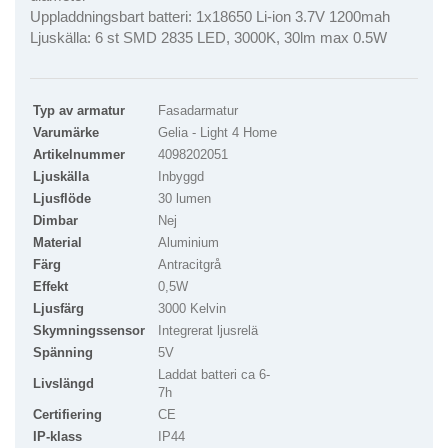
Uppladdningsbart batteri: 1x18650 Li-ion 3.7V 1200mah
Ljuskälla: 6 st SMD 2835 LED, 3000K, 30lm max 0.5W
Typ av armatur
Fasadarmatur
Varumärke
Gelia - Light 4 Home
Artikelnummer
4098202051
Ljuskälla
Inbyggd
Ljusflöde
30 lumen
Dimbar
Nej
Material
Aluminium
Färg
Antracitgrå
Effekt
0,5W
Ljusfärg
3000 Kelvin
Skymningssensor
Integrerat ljusrelä
Spänning
5V
Laddat batteri ca 6-
Livslängd
7h
Certifiering
CE
IP-klass
IP44