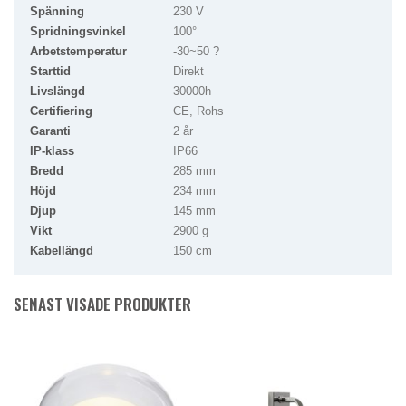
Spänning
230 V
Spridningsvinkel
100°
Arbetstemperatur
-30~50 ?
Starttid
Direkt
Livslängd
30000h
Certifiering
CE, Rohs
Garanti
2 år
IP-klass
IP66
Bredd
285 mm
Höjd
234 mm
Djup
145 mm
Vikt
2900 g
Kabellängd
150 cm
SENAST VISADE PRODUKTER