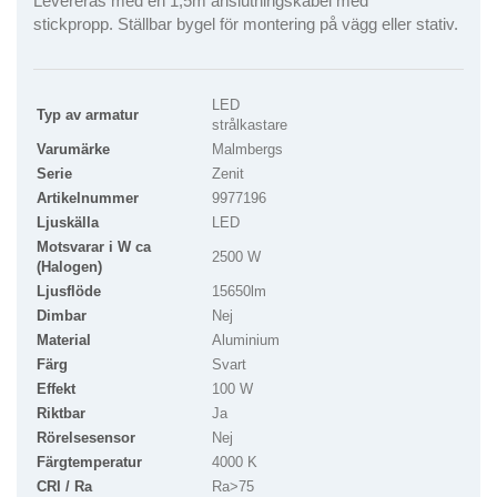
Levereras med en 1,5m anslutningskabel med
stickpropp. Ställbar bygel för montering på vägg eller stativ.
LED
Typ av armatur
strålkastare
Varumärke
Malmbergs
Serie
Zenit
Artikelnummer
9977196
Ljuskälla
LED
Motsvarar i W ca
2500 W
(Halogen)
Ljusflöde
15650lm
Dimbar
Nej
Material
Aluminium
Färg
Svart
Effekt
100 W
Riktbar
Ja
Rörelsesensor
Nej
Färgtemperatur
4000 K
CRI / Ra
Ra>75