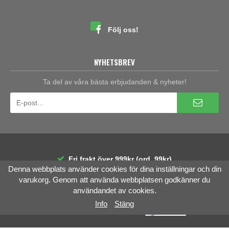
Följ oss!
NYHETSBREV
Ta del av våra bästa erbjudanden & nyheter!
Fri frakt över 999kr (ord. 99kr)
Denna webbplats använder cookies för dina inställningar och din
30 dagars öppet köp
Räntefri delbetalning
varukorg. Genom att använda webbplatsen godkänner du
användandet av cookies.
Info
Stäng