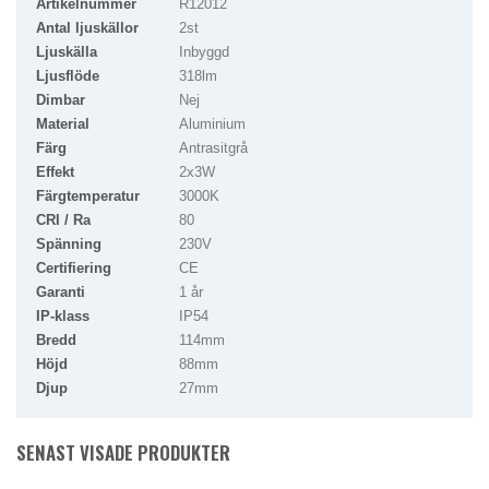
Artikelnummer
R12012
Antal ljuskällor
2st
Ljuskälla
Inbyggd
Ljusflöde
318lm
Dimbar
Nej
Material
Aluminium
Färg
Antrasitgrå
Effekt
2x3W
Färgtemperatur
3000K
CRI / Ra
80
Spänning
230V
Certifiering
CE
Garanti
1 år
IP-klass
IP54
Bredd
114mm
Höjd
88mm
Djup
27mm
SENAST VISADE PRODUKTER