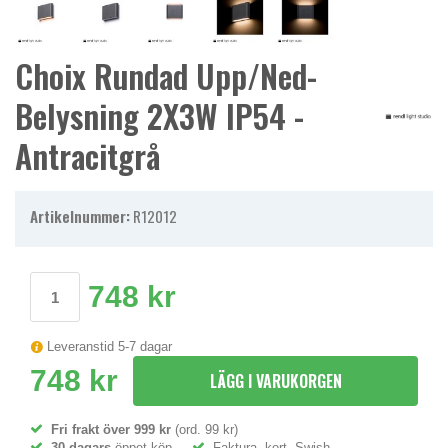
Choix Rundad Upp/ned-
Belysning 2X3W IP54 -
Antracitgrå
Artikelnummer:
R12012
748 kr
Leveranstid 5-7 dagar
748 kr
LÄGG I VARUKORGEN
Fri frakt över 999 kr
(ord. 99 kr)
30 dagars
öppet köp
Faktura, kort, Swish