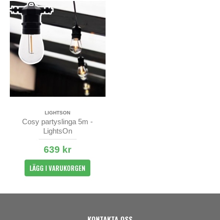
LIGHTSON
Cosy partyslinga 5m -
LightsOn
639 kr
LÄGG I VARUKORGEN
KONTAKTA OSS