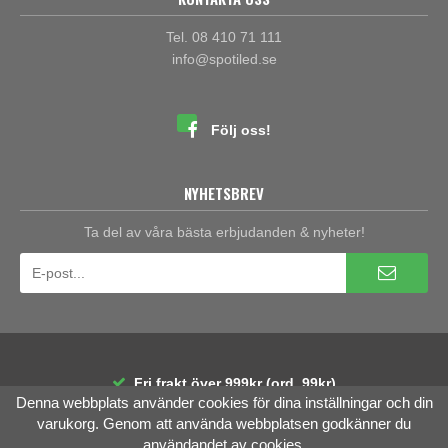
Tel. 08 410 71 111
info@spotiled.se
Följ oss!
NYHETSBREV
Ta del av våra bästa erbjudanden & nyheter!
Fri frakt över 999kr (ord. 99kr)
Denna webbplats använder cookies för dina inställningar och din
30 dagars öppet köp
Räntefri delbetalning
varukorg. Genom att använda webbplatsen godkänner du
användandet av cookies.