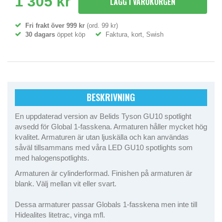
1 305 kr
LÄGG I VARUKORGEN
Fri frakt över 999 kr
(ord. 99 kr)
30 dagars
öppet köp
Faktura, kort, Swish
BESKRIVNING
En uppdaterad version av Belids Tyson GU10 spotlight
avsedd för Global 1-fasskena. Armaturen håller mycket hög
kvalitet. Armaturen är utan ljuskälla och kan användas
såväl tillsammans med våra LED GU10 spotlights som
med halogenspotlights.
Armaturen är cylinderformad. Finishen på armaturen är
blank. Välj mellan vit eller svart.
Dessa armaturer passar Globals 1-fasskena men inte till
Hidealites litetrac, vinga mfl.