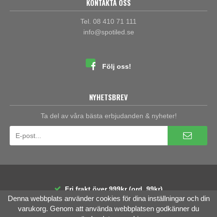
KONTAKTA OSS
Tel. 08 410 71 111
info@spotiled.se
Följ oss!
NYHETSBREV
Ta del av våra bästa erbjudanden & nyheter!
Fri frakt över 999kr (ord. 99kr)
Denna webbplats använder cookies för dina inställningar och din
30 dagars öppet köp
Räntefri delbetalning
varukorg. Genom att använda webbplatsen godkänner du