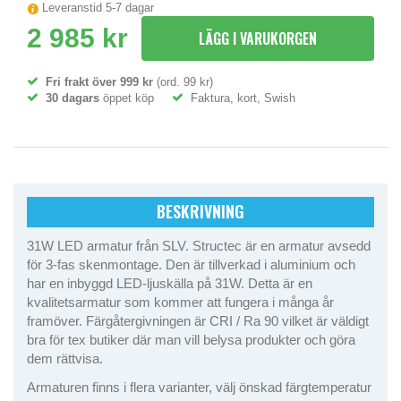
Leveranstid 5-7 dagar
2 985 kr
LÄGG I VARUKORGEN
Fri frakt över 999 kr
(ord. 99 kr)
30 dagars
öppet köp
Faktura, kort, Swish
BESKRIVNING
31W LED armatur från SLV. Structec är en armatur avsedd
för 3-fas skenmontage. Den är tillverkad i aluminium och
har en inbyggd LED-ljuskälla på 31W. Detta är en
kvalitetsarmatur som kommer att fungera i många år
framöver. Färgåtergivningen är CRI / Ra 90 vilket är väldigt
bra för tex butiker där man vill belysa produkter och göra
dem rättvisa.
Armaturen finns i flera varianter, välj önskad färgtemperatur