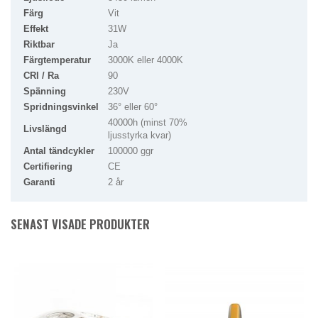
Färg
Vit
Effekt
31W
Riktbar
Ja
Färgtemperatur
3000K eller 4000K
CRI / Ra
90
Spänning
230V
Spridningsvinkel
36° eller 60°
40000h (minst 70%
Livslängd
ljusstyrka kvar)
Antal tändcykler
100000 ggr
Certifiering
CE
Garanti
2 år
SENAST VISADE PRODUKTER