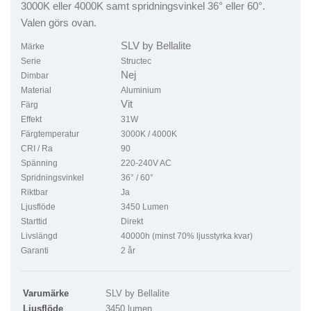
3000K eller 4000K samt spridningsvinkel 36° eller 60°.
Valen görs ovan.
SLV by Bellalite
Märke
Serie
Structec
Nej
Dimbar
Material
Aluminium
Vit
Färg
Effekt
31W
Färgtemperatur
3000K / 4000K
CRI / Ra
90
Spänning
220-240V AC
Spridningsvinkel
36° / 60°
Riktbar
Ja
Ljusflöde
3450 Lumen
Starttid
Direkt
Livslängd
40000h (minst 70% ljusstyrka kvar)
Garanti
2 år
Varumärke
SLV by Bellalite
Ljusflöde
3450 lumen