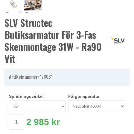
SLV Structec
Butiksarmatur För 3-Fas
Skenmontage 31W - Ra90
Vit
Artikelnummer:
176061
Spridningsvinkel
Färgtemperatur
2 985 kr