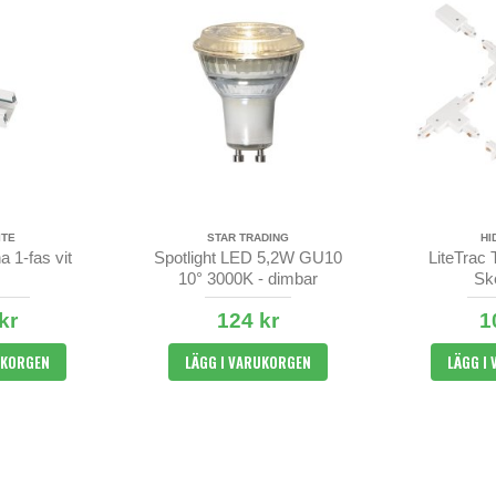
ITE
STAR TRADING
HI
a 1-fas vit
Spotlight LED 5,2W GU10
LiteTrac 
10° 3000K - dimbar
Ske
kr
124 kr
1
UKORGEN
LÄGG I VARUKORGEN
LÄGG I