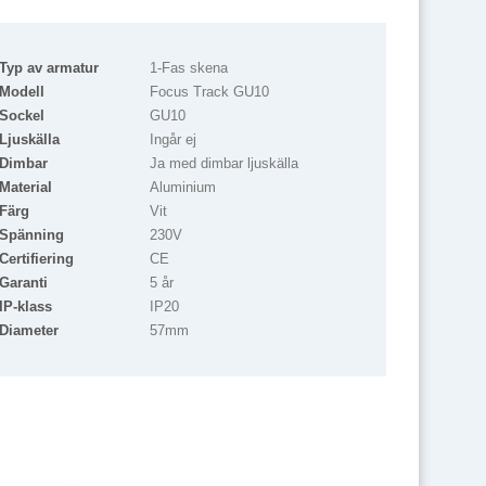
Typ av armatur
1-Fas skena
Modell
Focus Track GU10
Sockel
GU10
Ljuskälla
Ingår ej
Dimbar
Ja med dimbar ljuskälla
Material
Aluminium
Färg
Vit
Spänning
230V
Certifiering
CE
Garanti
5 år
IP-klass
IP20
Diameter
57mm