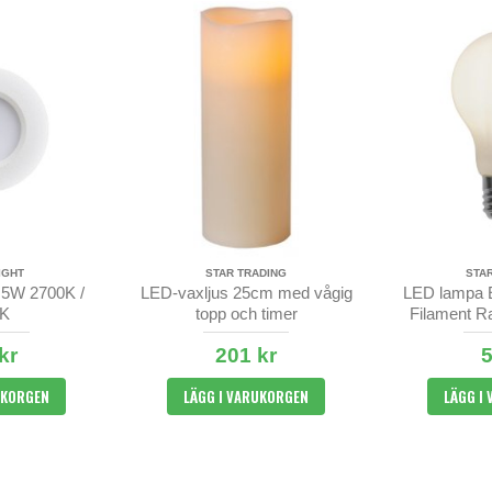
IGHT
STAR TRADING
STA
,5W 2700K /
LED-vaxljus 25cm med vågig
LED lampa 
0K
topp och timer
Filament R
kr
201 kr
5
UKORGEN
LÄGG I VARUKORGEN
LÄGG I