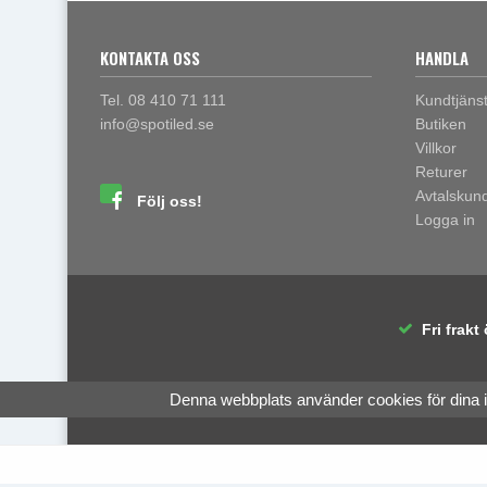
KONTAKTA OSS
HANDLA
Tel. 08 410 71 111
Kundtjäns
info@spotiled.se
Butiken
Villkor
Returer
Avtalskun
Följ oss!
Logga in
Fri frakt 
Denna webbplats använder cookies för dina 