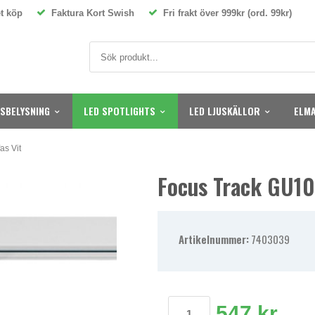
t köp
Faktura Kort Swish
Fri frakt över 999kr (ord. 99kr)
SBELYSNING
LED SPOTLIGHTS
LED LJUSKÄLLOR
ELMA
as Vit
Focus Track GU10 
Artikelnummer:
7403039
547 kr