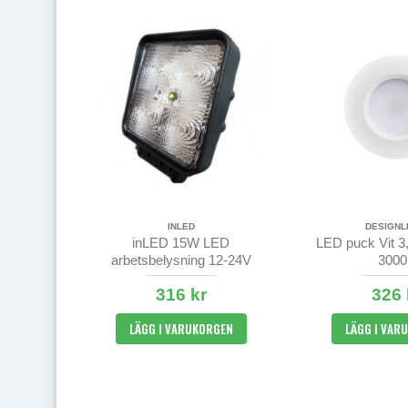
INLED
DESIGNL
inLED 15W LED
LED puck Vit 3
arbetsbelysning 12-24V
300
316 kr
326 
LÄGG I VARUKORGEN
LÄGG I VAR