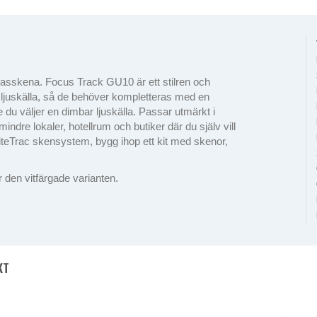
asskena. Focus Track GU10 är ett stilren och
an ljuskälla, så de behöver kompletteras med en
u väljer en dimbar ljuskälla. Passar utmärkt i
mindre lokaler, hotellrum och butiker där du själv vill
LiteTrac skensystem, bygg ihop ett kit med skenor,
r den vitfärgade varianten.
KT