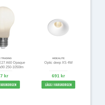
R TRADING
HIDEALITE
E27 A60 Opaque
Optic deep XS 4W
a90 250-1050lm
2700K
7 kr
691 kr
 VARUKORGEN
LÄGG I VARUKORGEN