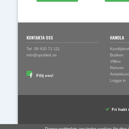
KONTAKTA OSS
HANDLA
Tel. 08 410 71 111
Kundtjäns
info@spotiled.se
Butiken
Villkor
Returer
Avtalskun
Följ oss!
Logga in
Fri frakt 
Denna webbplats använder cookies för dina 