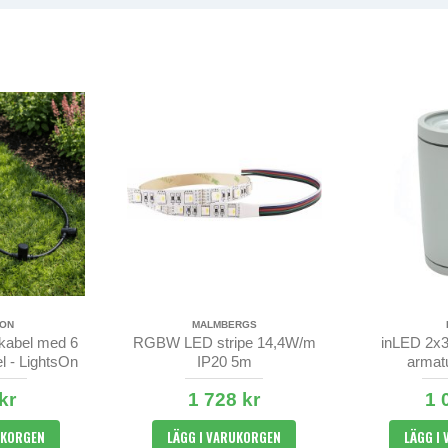
SON
MALMBERGS
kabel med 6
RGBW LED stripe 14,4W/m
inLED 2x3
el - LightsOn
IP20 5m
armatu
kr
1 728 kr
1 
UKORGEN
LÄGG I VARUKORGEN
LÄGG I