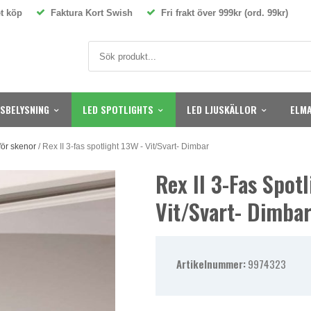
t köp
Faktura Kort Swish
Fri frakt över 999kr (ord. 99kr)
SBELYSNING
LED SPOTLIGHTS
LED LJUSKÄLLOR
ELMA
för skenor
/
Rex II 3-fas spotlight 13W - Vit/Svart- Dimbar
Rex II 3-Fas Spot
Vit/Svart- Dimba
Artikelnummer:
9974323