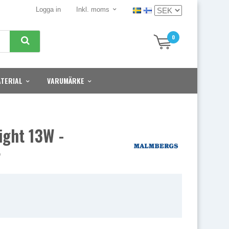
Logga in
Inkl. moms
0
TERIAL
VARUMÄRKE
light 13W -
r