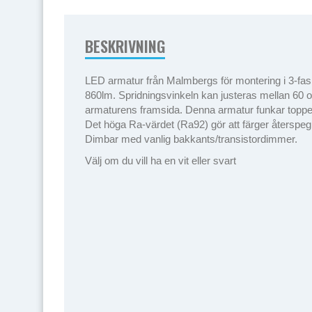
BESKRIVNING
LED armatur från Malmbergs för montering i 3-fas 
860lm. Spridningsvinkeln kan justeras mellan 60 oc
armaturens framsida. Denna armatur funkar toppen t
Det höga Ra-värdet (Ra92) gör att färger återspeglas
Dimbar med vanlig bakkants/transistordimmer.
Välj om du vill ha en vit eller svart