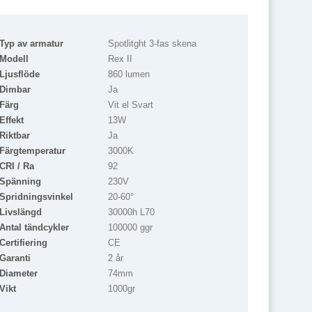
Typ av armatur
Spotlitght 3-fas skena
Modell
Rex II
Ljusflöde
860 lumen
Dimbar
Ja
Färg
Vit el Svart
Effekt
13W
Riktbar
Ja
Färgtemperatur
3000K
CRI / Ra
92
Spänning
230V
Spridningsvinkel
20-60°
Livslängd
30000h L70
Antal tändcykler
100000 ggr
Certifiering
CE
Garanti
2 år
Diameter
74mm
Vikt
1000gr