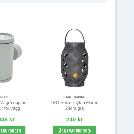
INLED
STAR TRADING
W grå upp/ner
LED Solcellslykta Flame
r för vägg
23cm grå
046 kr
240 kr
 VARUKORGEN
LÄGG I VARUKORGEN