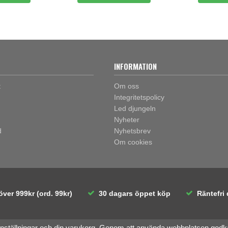
INFORMATION
t
Om oss
Integritetspolicy
Led djungeln
Nyheter
d
Nyhetsbrev
Om cookies
över 999kr (ord. 99kr)
30 dagars öppet köp
Räntefri 
inställningar och din varukorg. Genom att använda webbplatsen god