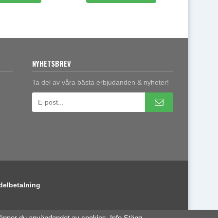
NYHETSBREV
Ta del av våra bästa erbjudanden & nyheter!
delbetalning
känner du användandet av cookies.
Info
Stäng