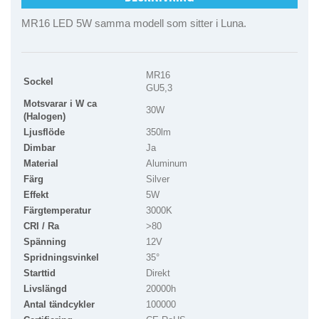
MR16 LED 5W samma modell som sitter i Luna.
MR16
Sockel
GU5,3
Motsvarar i W ca
30W
(Halogen)
Ljusflöde
350lm
Dimbar
Ja
Material
Aluminum
Färg
Silver
Effekt
5W
Färgtemperatur
3000K
CRI / Ra
>80
Spänning
12V
Spridningsvinkel
35°
Starttid
Direkt
Livslängd
20000h
Antal tändcykler
100000