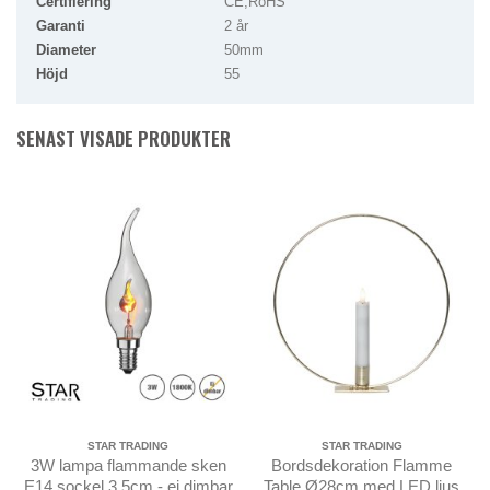
Certifiering
CE,RoHS
Garanti
2 år
Diameter
50mm
Höjd
55
SENAST VISADE PRODUKTER
STAR TRADING
STAR TRADING
3W lampa flammande sken
Bordsdekoration Flamme
E14 sockel 3,5cm - ej dimbar
Table Ø28cm med LED ljus