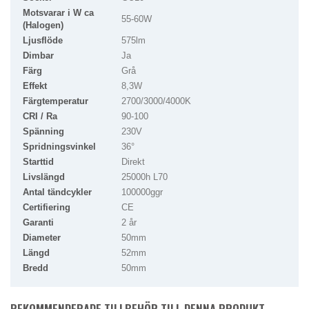
Motsvarar i W ca
55-60W
(Halogen)
Ljusflöde
575lm
Dimbar
Ja
Färg
Grå
Effekt
8,3W
Färgtemperatur
2700/3000/4000K
CRI / Ra
90-100
Spänning
230V
Spridningsvinkel
36°
Starttid
Direkt
Livslängd
25000h L70
Antal tändcykler
100000ggr
Certifiering
CE
Garanti
2 år
Diameter
50mm
Längd
52mm
Bredd
50mm
REKOMMENDERADE TILLBEHÖR TILL DENNA PRODUKT