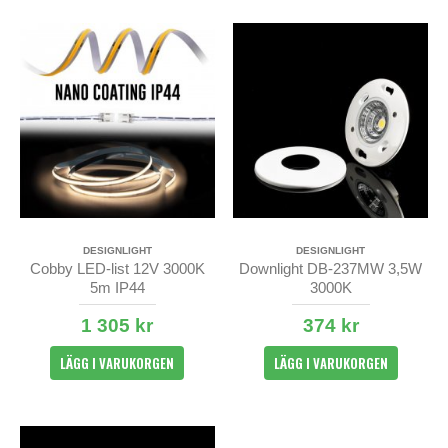
DESIGNLIGHT
DESIGNLIGHT
Cobby LED-list 12V 3000K
Downlight DB-237MW 3,5W
5m IP44
3000K
1 305 kr
374 kr
LÄGG I VARUKORGEN
LÄGG I VARUKORGEN