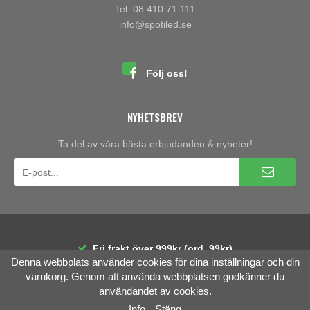
Tel. 08 410 71 111
info@spotiled.se
Följ oss!
NYHETSBREV
Ta del av våra bästa erbjudanden & nyheter!
Fri frakt över 999kr (ord. 99kr)
Denna webbplats använder cookies för dina inställningar och din
30 dagars öppet köp
Räntefri delbetalning
varukorg. Genom att använda webbplatsen godkänner du
användandet av cookies.
Info
Stäng