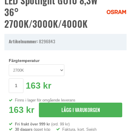
LED Spotlight GU10 8,3W
36°
2700K/3000K/4000K
Artikelnummer:
8296843
Färgtemperatur
163 kr
Finns i lager för omgående leverans
163 kr
LÄGG I VARUKORGEN
Fri frakt över 999 kr
(ord. 99 kr)
30 dagars
öppet köp
Faktura, kort, Swish