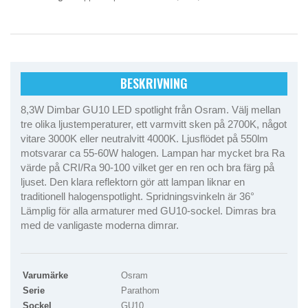
BESKRIVNING
8,3W Dimbar GU10 LED spotlight från Osram. Välj mellan
tre olika ljustemperaturer, ett varmvitt sken på 2700K, något
vitare 3000K eller neutralvitt 4000K. Ljusflödet på 550lm
motsvarar ca 55-60W halogen. Lampan har mycket bra Ra
värde på CRI/Ra 90-100 vilket ger en ren och bra färg på
ljuset. Den klara reflektorn gör att lampan liknar en
traditionell halogenspotlight. Spridningsvinkeln är 36°
Lämplig för alla armaturer med GU10-sockel. Dimras bra
med de vanligaste moderna dimrar.
Varumärke
Osram
Serie
Parathom
Sockel
GU10