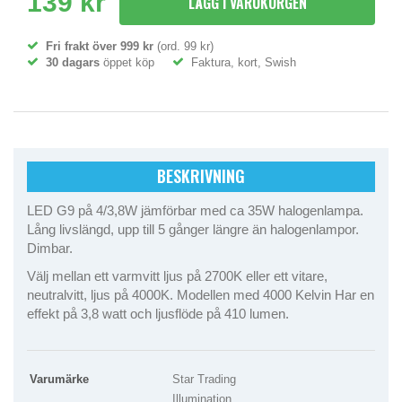
139 kr
LÄGG I VARUKORGEN
Fri frakt över 999 kr
(ord. 99 kr)
30 dagars
öppet köp
Faktura, kort, Swish
BESKRIVNING
LED G9 på 4/3,8W jämförbar med ca 35W halogenlampa.
Lång livslängd, upp till 5 gånger längre än halogenlampor.
Dimbar.
Välj mellan ett varmvitt ljus på 2700K eller ett vitare,
neutralvitt, ljus på 4000K. Modellen med 4000 Kelvin Har en
effekt på 3,8 watt och ljusflöde på 410 lumen.
Varumärke
Star Trading
Illumination