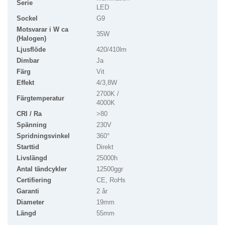
Serie
LED
Sockel
G9
Motsvarar i W ca
35W
(Halogen)
Ljusflöde
420/410lm
Dimbar
Ja
Färg
Vit
Effekt
4/3,8W
2700K /
Färgtemperatur
4000K
CRI / Ra
>80
Spänning
230V
Spridningsvinkel
360°
Starttid
Direkt
Livslängd
25000h
Antal tändcykler
12500ggr
Certifiering
CE, RoHs
Garanti
2 år
Diameter
19mm
Längd
55mm