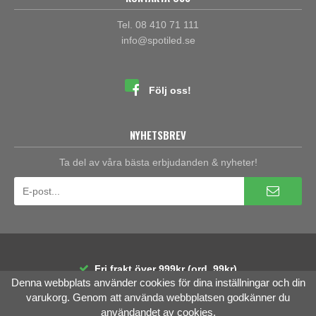
Tel. 08 410 71 111
info@spotiled.se
Följ oss!
NYHETSBREV
Ta del av våra bästa erbjudanden & nyheter!
Fri frakt över 999kr (ord. 99kr)
Denna webbplats använder cookies för dina inställningar och din
30 dagars öppet köp
Räntefri delbetalning
varukorg. Genom att använda webbplatsen godkänner du
användandet av cookies.