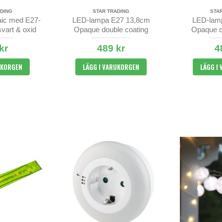
DING
STAR TRADING
STA
haic med E27-
LED-lampa E27 13,8cm
LED-lam
svart & oxid
Opaque double coating
Opaque d
Funkis
F
kr
489 kr
4
UKORGEN
LÄGG I VARUKORGEN
LÄGG I