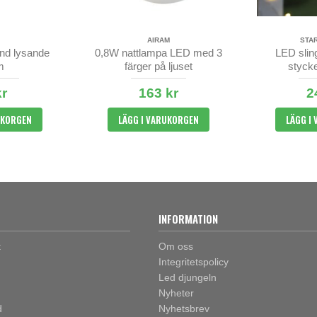
AIRAM
STA
and lysande
0,8W nattlampa LED med 3
LED slin
m
färger på ljuset
stycke
kr
163 kr
2
UKORGEN
LÄGG I VARUKORGEN
LÄGG I
INFORMATION
t
Om oss
Integritetspolicy
Led djungeln
Nyheter
d
Nyhetsbrev