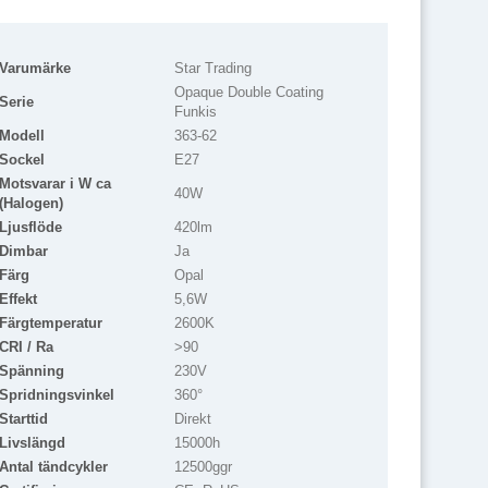
Varumärke
Star Trading
Opaque Double Coating
Serie
Funkis
Modell
363-62
Sockel
E27
Motsvarar i W ca
40W
(Halogen)
Ljusflöde
420lm
Dimbar
Ja
Färg
Opal
Effekt
5,6W
Färgtemperatur
2600K
CRI / Ra
>90
Spänning
230V
Spridningsvinkel
360°
Starttid
Direkt
Livslängd
15000h
Antal tändcykler
12500ggr