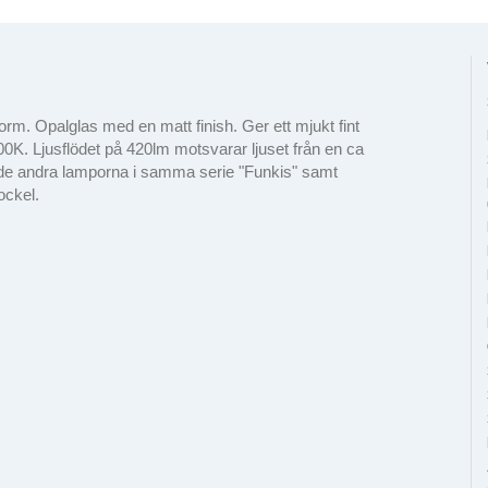
rm. Opalglas med en matt finish. Ger ett mjukt fint
00K. Ljusflödet på 420lm motsvarar ljuset från en ca
de andra lamporna i samma serie "Funkis" samt
ockel.