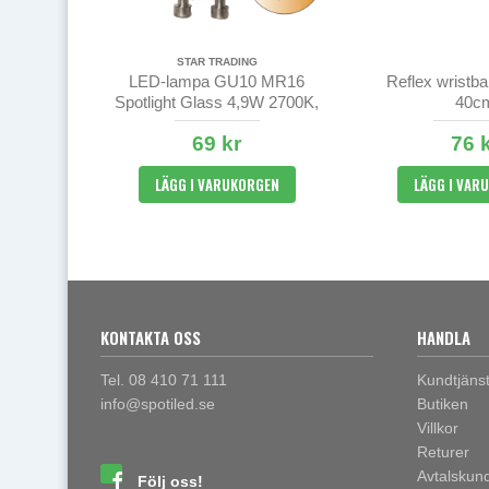
STAR TRADING
LED-lampa GU10 MR16
Reflex wristb
Spotlight Glass 4,9W 2700K,
40c
38° spridningsvinkel
69 kr
76 
LÄGG I VARUKORGEN
LÄGG I VAR
KONTAKTA OSS
HANDLA
Tel. 08 410 71 111
Kundtjäns
info@spotiled.se
Butiken
Villkor
Returer
Avtalskun
Följ oss!