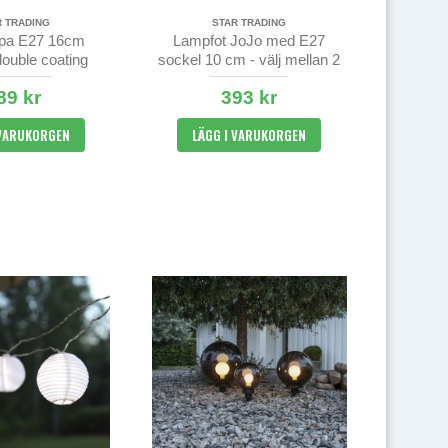
R TRADING
STAR TRADING
pa E27 16cm
Lampfot JoJo med E27
ouble coating
sockel 10 cm - välj mellan 2
unkis
färger
89 kr
393 kr
 VARUKORGEN
LÄGG I VARUKORGEN