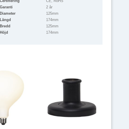
Certifiering
CE, RoHS
Garanti
2 år
Diameter
125mm
Längd
174mm
Bredd
125mm
Höjd
174mm