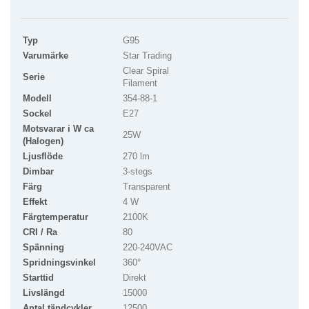
Typ
G95
Varumärke
Star Trading
Clear Spiral
Serie
Filament
Modell
354-88-1
Sockel
E27
Motsvarar i W ca
25W
(Halogen)
Ljusflöde
270 lm
Dimbar
3-stegs
Färg
Transparent
Effekt
4 W
Färgtemperatur
2100K
CRI / Ra
80
Spänning
220-240VAC
Spridningsvinkel
360°
Starttid
Direkt
Livslängd
15000
Antal tändcykler
12500