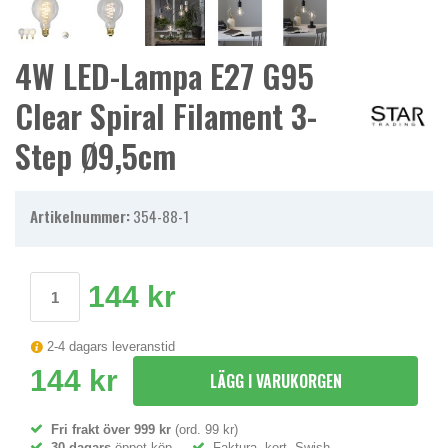
4W LED-Lampa E27 G95
Clear Spiral Filament 3-
Step Ø9,5cm
Artikelnummer:
354-88-1
144 kr
2-4 dagars leveranstid
144 kr
LÄGG I VARUKORGEN
Fri frakt över 999 kr
(ord. 99 kr)
30 dagars
öppet köp
Faktura, kort, Swish