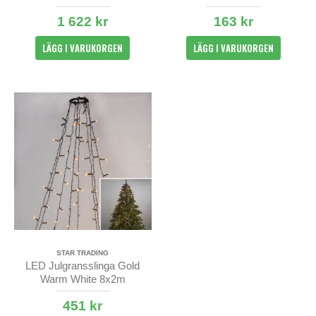
1 622 kr
163 kr
LÄGG I VARUKORGEN
LÄGG I VARUKORGEN
STAR TRADING
LED Julgransslinga Gold
Warm White 8x2m
451 kr