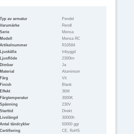
Typ av armatur
Pendel
Varumärke
Rendl
Serie
Mensa
Modell
Mensa RC
Artikelnummer
R10584
Ljuskälla
Inbyggd
Ljusflöde
2300lm
Dimbar
Ja
Material
Aluminium
Färg
Vit
Finish
Blank
Effekt
36W
Färgtemperatur
3000K
Spänning
230V
Starttid
Direkt
Livslängd
30000h
Antal tändcykler
50000 ggr
Certifiering
CE, RoHS