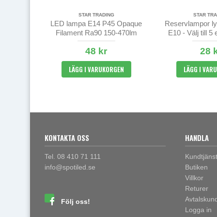
STAR TRADING
STAR TRA
LED lampa E14 P45 Opaque
Reservlampor l
Filament Ra90 150-470lm
E10 - Välj till 5
2700K
48 kr
28 
LÄGG I VARUKORGEN
LÄGG I VAR
KONTAKTA OSS
HANDLA
Tel. 08 410 71 111
Kundtjäns
info@spotiled.se
Butiken
Villkor
Returer
Avtalskun
Följ oss!
Logga in