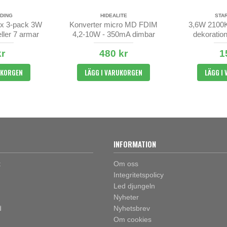
DING
HIDEALITE
STA
yx 3-pack 3W
Konverter micro MD FDIM
3,6W 2100K
 eller 7 armar
4,2-10W - 350mA dimbar
dekoration
Glow - k
kr
480 kr
1
UKORGEN
LÄGG I VARUKORGEN
LÄGG I
INFORMATION
t
Om oss
Integritetspolicy
Led djungeln
Nyheter
d
Nyhetsbrev
Om cookies