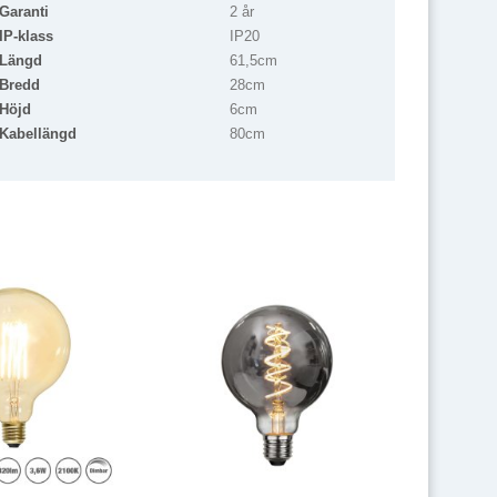
Garanti
2 år
IP-klass
IP20
Längd
61,5cm
Bredd
28cm
Höjd
6cm
Kabellängd
80cm