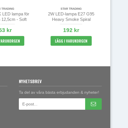
R TRADING
STAR TRADING
 LED lampa för
2W LED-lampa E27 G95
 12,5cm - Soft
Heavy Smoke Spiral
lar - dimbar
Filament Ø9,5cm
53 kr
192 kr
 VARUKORGEN
LÄGG I VARUKORGEN
NYHETSBREV
Ta del av våra bästa erbjudanden & nyheter!