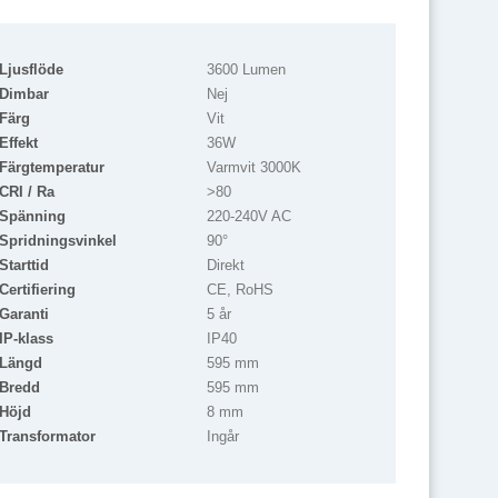
Ljusflöde
3600 Lumen
Dimbar
Nej
Färg
Vit
Effekt
36W
Färgtemperatur
Varmvit 3000K
CRI / Ra
>80
Spänning
220-240V AC
Spridningsvinkel
90°
Starttid
Direkt
Certifiering
CE, RoHS
Garanti
5 år
IP-klass
IP40
Längd
595 mm
Bredd
595 mm
Höjd
8 mm
Transformator
Ingår