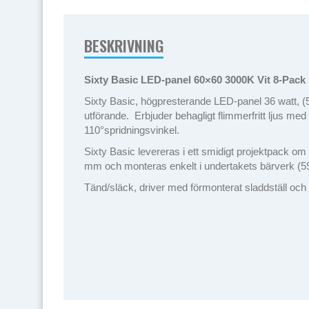
BESKRIVNING
Sixty Basic LED-panel 60×60 3000K Vit 8-Pack
Sixty Basic, högpresterande LED-panel 36 watt, (
utförande. Erbjuder behagligt flimmerfritt ljus med
110°spridningsvinkel.
Sixty Basic levereras i ett smidigt projektpack om
mm och monteras enkelt i undertakets bärverk (5
Tänd/släck, driver med förmonterat sladdställ oc