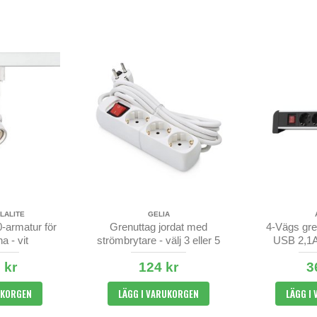
LALITE
GELIA
armatur för
Grenuttag jordat med
4-Vägs gre
a - vit
strömbrytare - välj 3 eller 5
USB 2,1A 
vägs
 kr
124 kr
3
UKORGEN
LÄGG I VARUKORGEN
LÄGG I