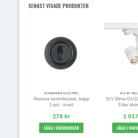
SENAST VISADE PRODUKTER
SCHNEIDER ELECTRIC
SLV BY BEL
Renova strömbrytare, trapp
SLV Bima GU10-
1-pol - svart
3-fas sken
278 kr
1 017
LÄGG I VARUKORGEN
LÄGG I VAR