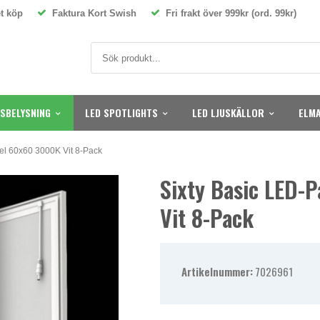
t köp
Faktura Kort Swish
Fri frakt över 999kr (ord. 99kr)
SBELYSNING
LED SPOTLIGHTS
LED LJUSKÄLLOR
ELMA
el 60x60 3000K Vit 8-Pack
Sixty Basic LED-
Vit 8-Pack
Artikelnummer:
7026961