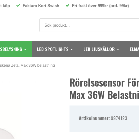
t köp
Faktura Kort Swish
Fri frakt över 999kr (ord. 99kr)
SBELYSNING
LED SPOTLIGHTS
LED LJUSKÄLLOR
ELMA
-skena Zeta, Max 36W belastning
Rörelsesensor Fö
Max 36W Belastn
Artikelnummer:
9974123