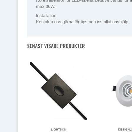
Rörelsesensor för LED-skena Zeta. Används för att t
max 36W.
Installation
Kontakta oss gärna för tips och installationshjälp.
SENAST VISADE PRODUKTER
LIGHTSON
DESIGNL