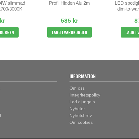
,4W slimmad
Profil Hidden Alu 2m
LED spotli
 2700/3000K
dim-to-wa
4
kr
585 kr
8
UKORGEN
LÄGG I VARUKORGEN
LÄGG I
INFORMATION
t
Om oss
Integritetspolicy
Led djungeln
Nyheter
d
Nyhetsbrev
Om cookies