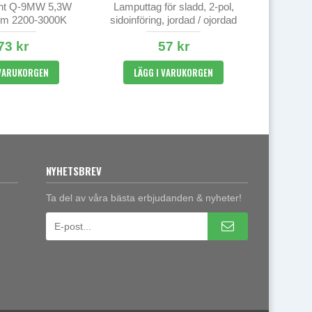
ght Q-9MW 5,3W
Lamputtag för sladd, 2-pol,
rm 2200-3000K
sidoinföring, jordad / ojordad
73 kr
57 kr
 VARUKORGEN
LÄGG I VARUKORGEN
NYHETSBREV
Ta del av våra bästa erbjudanden & nyheter!