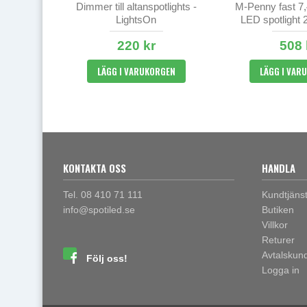
Dimmer till altanspotlights -
M-Penny fast 7
LightsOn
LED spotlight
IP4
220 kr
508 
LÄGG I VARUKORGEN
LÄGG I VAR
KONTAKTA OSS
HANDLA
Tel. 08 410 71 111
Kundtjäns
info@spotiled.se
Butiken
Villkor
Returer
Avtalskun
Följ oss!
Logga in