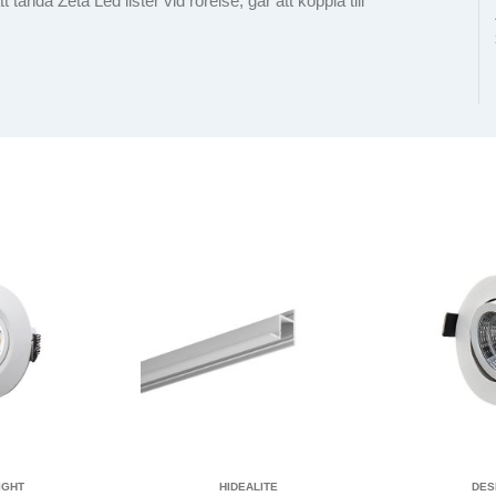
ända Zeta Led lister vid rörelse, går att koppla till
IGHT
HIDEALITE
DES