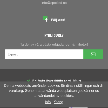
info@spotiled.se
Följ oss!
NYHETSBREV
Ta del av våra bästa erbjudanden & nyheter!
Fri frakt över 999kr (ord. 99kr)
Denna webbplats använder cookies för dina inställningar och din
30 dagars öppet köp
Räntefri delbetalning
varukorg. Genom att använda webbplatsen godkänner du
användandet av cookies.
Info
Stäng