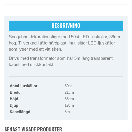
BESKRIVNING
Snögubbe dekorationsfigur med 50st LED-ljusköllor, 38cm
hög. Tillverkad i tålig hårdplast, inuti sitter LED-ljuskällor
som lyser med ett vitt sken.
Drivs med transformator som har 5m lång transparent
kabel med stickkontakt.
Antal ljuskällor
50st
Bredd
21cm
Höjd
38cm
Djup
19cm
Kabellängd
5m
SENAST VISADE PRODUKTER