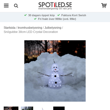
30 dagars öppet köp
Faktura Kort Swish
Fri frakt över 999kr (ord. 99kr)
Startsida
/
Inomhusbelysning
/
Julbelysning
/
Snögubbe 38cm LED Crystal Decoration