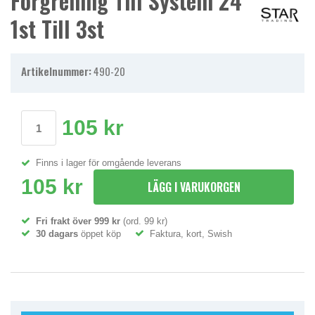
Förgrening Till System 24
1st Till 3st
Artikelnummer:
490-20
105 kr
Finns i lager för omgående leverans
105 kr
LÄGG I VARUKORGEN
Fri frakt över 999 kr
(ord. 99 kr)
30 dagars
öppet köp
Faktura, kort, Swish