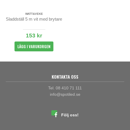
WATT&VEKE
Sladdställ 5 m vit med brytare
153 kr
LÄGG I VARUKORGEN
KONTAKTA OSS
Tel. 08 410 71 111
info@spotiled.se
Följ oss!