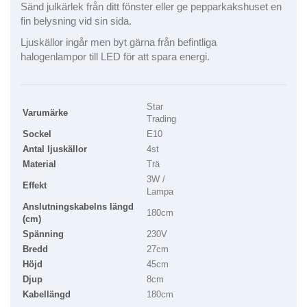
Sänd julkärlek från ditt fönster eller ge pepparkakshuset en
fin belysning vid sin sida.
Ljuskällor ingår men byt gärna från befintliga
halogenlampor till LED för att spara energi.
Star
Varumärke
Trading
Sockel
E10
Antal ljuskällor
4st
Material
Trä
3W /
Effekt
Lampa
Anslutningskabelns längd
180cm
(cm)
Spänning
230V
Bredd
27cm
Höjd
45cm
Djup
8cm
Kabellängd
180cm