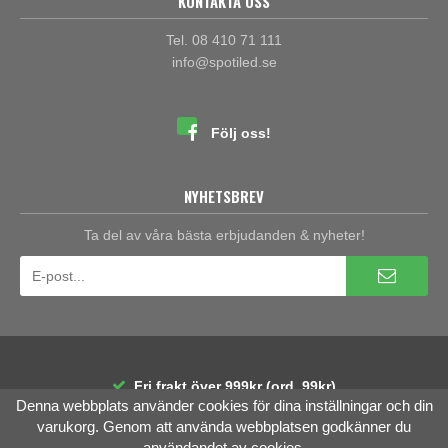
KONTAKTA OSS
Tel. 08 410 71 111
info@spotiled.se
Följ oss!
NYHETSBREV
Ta del av våra bästa erbjudanden & nyheter!
Fri frakt över 999kr (ord. 99kr)
Denna webbplats använder cookies för dina inställningar och din
30 dagars öppet köp
Räntefri delbetalning
varukorg. Genom att använda webbplatsen godkänner du
användandet av cookies.