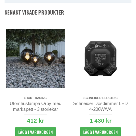
SENAST VISADE PRODUKTER
STAR TRADING
SCHNEIDER ELECTRIC
Utomhuslampa Orby med
Schneider Dosdimmer LED
markspett - 3 storlekar
4-200W/VA
412 kr
1 430 kr
LÄGG I VARUKORGEN
LÄGG I VARUKORGEN