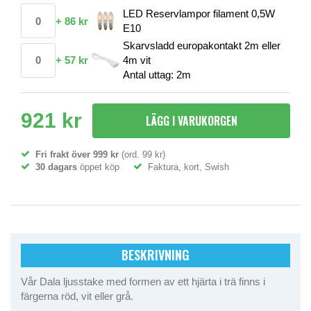
LED Reservlampor filament 0,5W
+
86 kr
E10
Skarvsladd europakontakt 2m eller
+
57 kr
4m vit
Antal uttag: 2m
921 kr
LÄGG I VARUKORGEN
Fri frakt över 999 kr
(ord. 99 kr)
30 dagars
öppet köp
Faktura, kort, Swish
BESKRIVNING
Vår Dala ljusstake med formen av ett hjärta i trä finns i
färgerna röd, vit eller grå.