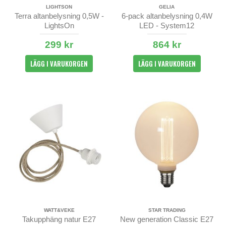
LIGHTSON
GELIA
Terra altanbelysning 0,5W -
6-pack altanbelysning 0,4W
LightsOn
LED - System12
299 kr
864 kr
LÄGG I VARUKORGEN
LÄGG I VARUKORGEN
WATT&VEKE
STAR TRADING
Takupphäng natur E27
New generation Classic E27