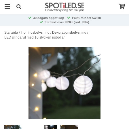
30 dagars öppet köp
Faktura Kort Swish
Fri frakt över 999kr (ord. 99kr)
Startsida
/
Inomhusbelysning
/
Dekorationsbelysning
/
LED slinga vit med 10 stycken risbollar