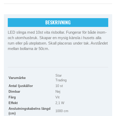
BESKRIVNING
LED slinga med 10st vita risbollar. Fungerar för både inom-
och utomhusbruk. Skapar en mysig känsla i husets alla
rum eller på uteplatsen. Skall placeras under tak. Avståndet
mellan bollarna är 50cm.
Star
Varumärke
Trading
Antal ljuskällor
10 st
Dimbar
Nej
Färg
Vit
Effekt
2,1 W
Anslutningskabelns längd
1000 cm
(cm)