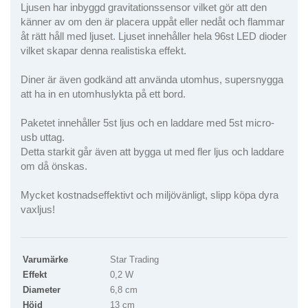
Ljusen har inbyggd gravitationssensor vilket gör att den
känner av om den är placera uppåt eller nedåt och flammar
åt rätt håll med ljuset. Ljuset innehåller hela 96st LED dioder
vilket skapar denna realistiska effekt.
Diner är även godkänd att använda utomhus, supersnygga
att ha in en utomhuslykta på ett bord.
Paketet innehåller 5st ljus och en laddare med 5st micro-
usb uttag.
Detta starkit går även att bygga ut med fler ljus och laddare
om då önskas.
Mycket kostnadseffektivt och miljövänligt, slipp köpa dyra
vaxljus!
Varumärke
Star Trading
Effekt
0,2 W
Diameter
6,8 cm
Höjd
13 cm