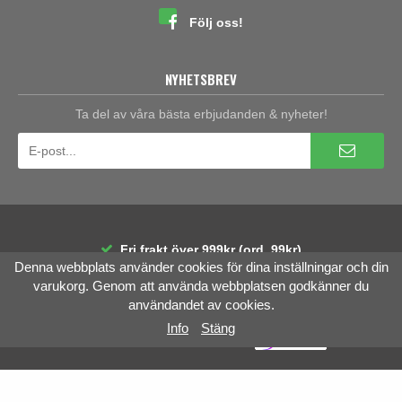
Följ oss!
NYHETSBREV
Ta del av våra bästa erbjudanden & nyheter!
Fri frakt över 999kr (ord. 99kr)
Denna webbplats använder cookies för dina inställningar och din
30 dagars öppet köp
Räntefri delbetalning
varukorg. Genom att använda webbplatsen godkänner du
användandet av cookies.
Info
Stäng