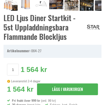
LED Ljus Diner Startkit -
5st Uppladdningsbara
Flammande Blockljus
Artikelnummer:
064-27
1 564 kr
Leveranstid 2-4 dagar
1 564 kr
LÄGG I VARUKORGEN
Fri frakt över 999 kr
(ord. 99 kr)
30 dagars
öppet köp
Faktura, kort, Swish