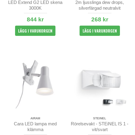
LED Extend G2 LED skena
2m ljusslinga dew drops,
3000K
silverfärgad neutralvit
844 kr
268 kr
LÄGG I VARUKORGEN
LÄGG I VARUKORGEN
AIRAM
STEINEL
Cara LED lampa med
Rörelsevakt - STEiNEL IS 1 -
klämma
vit/svart