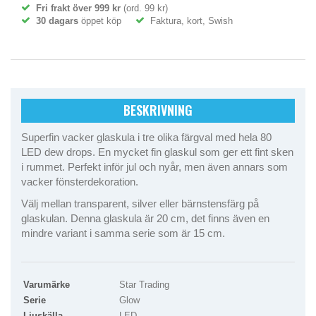
Fri frakt över 999 kr
(ord. 99 kr)
30 dagars
öppet köp
Faktura, kort, Swish
BESKRIVNING
Superfin vacker glaskula i tre olika färgval med hela 80
LED dew drops. En mycket fin glaskul som ger ett fint sken
i rummet. Perfekt inför jul och nyår, men även annars som
vacker fönsterdekoration.
Välj mellan transparent, silver eller bärnstensfärg på
glaskulan. Denna glaskula är 20 cm, det finns även en
mindre variant i samma serie som är 15 cm.
Varumärke
Star Trading
Serie
Glow
Ljuskälla
LED