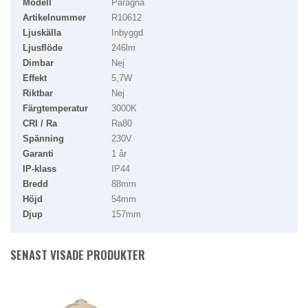
Modell
Paragna
Artikelnummer
R10612
Ljuskälla
Inbyggd
Ljusflöde
246lm
Dimbar
Nej
Effekt
5,7W
Riktbar
Nej
Färgtemperatur
3000K
CRI / Ra
Ra80
Spänning
230V
Garanti
1 år
IP-klass
IP44
Bredd
88mm
Höjd
54mm
Djup
157mm
SENAST VISADE PRODUKTER