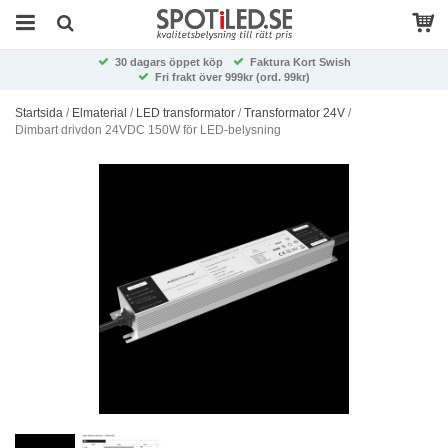
30 dagars öppet köp
Faktura Kort Swish
Fri frakt över 999kr (ord. 99kr)
Startsida
/
Elmaterial
/
LED transformator
/
Transformator 24V
/
Dimbart drivdon 24VDC 150W för LED-belysning