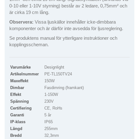
0-10 eller 1-10V styrning) består av 2 ledare, 0,75mm² och
är cirka 19 cm lång.
Observera:
Vissa ljuskällor innehåller icke-dimbbara
komponenter och är därför inte avsedda för ljusreglering.
Se produktens manual för ytterligare instruktioner och
kopplingsscheman.
Varumärke
Designlight
Artikelnummer
PE-TL150TV24
Maxeffekt
150W
Dimbar
Fasdimring (framkant)
Effekt
1-150W
Spänning
230V
Certifiering
CE, RoHs
Garanti
5 år
IP-klass
IP65
Längd
255mm
Bredd
32,3mm