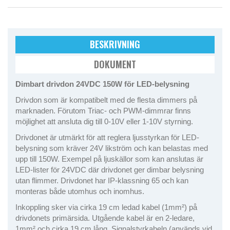
BESKRIVNING
DOKUMENT
Dimbart drivdon 24VDC 150W för LED-belysning
Drivdon som är kompatibelt med de flesta dimmers på
marknaden. Förutom Triac- och PWM-dimmrar finns
möjlighet att ansluta dig till 0-10V eller 1-10V styrning.
Drivdonet är utmärkt för att reglera ljusstyrkan för LED-
belysning som kräver 24V likström och kan belastas med
upp till 150W. Exempel på ljuskällor som kan anslutas är
LED-lister för 24VDC där drivdonet ger dimbar belysning
utan flimmer. Drivdonet har IP-klassning 65 och kan
monteras både utomhus och inomhus.
Inkoppling sker via cirka 19 cm ledad kabel (1mm²) på
drivdonets primärsida. Utgående kabel är en 2-ledare,
1mm² och cirka 19 cm lång. Signalstyrkabeln (används vid