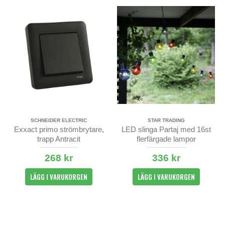
SCHNEIDER ELECTRIC
STAR TRADING
Exxact primo strömbrytare,
LED slinga Partaj med 16st
trapp Antracit
flerfärgade lampor
268 kr
336 kr
LÄGG I VARUKORGEN
LÄGG I VARUKORGEN