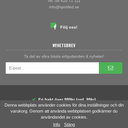
Tel. 08 410 71 111
info@spotiled.se
Följ oss!
NYHETSBREV
Ta del av våra bästa erbjudanden & nyheter!
Fri frakt över 999kr (ord. 99kr)
Denna webbplats använder cookies för dina inställningar och din
30 dagars öppet köp
Räntefri delbetalning
varukorg. Genom att använda webbplatsen godkänner du
användandet av cookies.
Info
Stäng