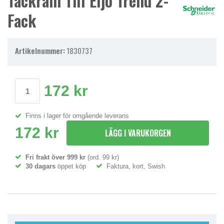
Täckram Till Eljo Trend 2-
Fack
Artikelnummer:
1830737
172 kr
Finns i lager för omgående leverans
172 kr
LÄGG I VARUKORGEN
Fri frakt över 999 kr
(ord. 99 kr)
30 dagars
öppet köp
Faktura, kort, Swish