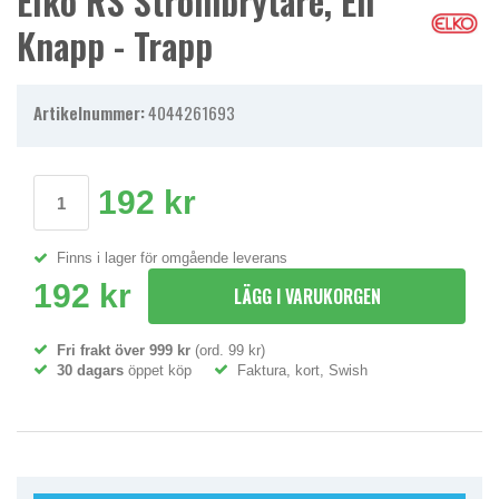
Elko RS Strömbrytare, En
Knapp - Trapp
Artikelnummer:
4044261693
192 kr
Finns i lager för omgående leverans
192 kr
LÄGG I VARUKORGEN
Fri frakt över 999 kr
(ord. 99 kr)
30 dagars
öppet köp
Faktura, kort, Swish