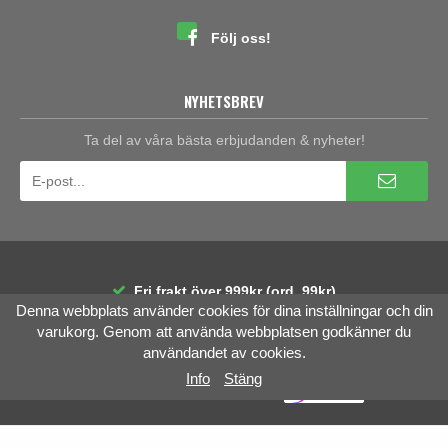
Följ oss!
NYHETSBREV
Ta del av våra bästa erbjudanden & nyheter!
Fri frakt över 999kr (ord. 99kr)
Denna webbplats använder cookies för dina inställningar och din
30 dagars öppet köp
Räntefri delbetalning
varukorg. Genom att använda webbplatsen godkänner du
användandet av cookies.
Info
Stäng