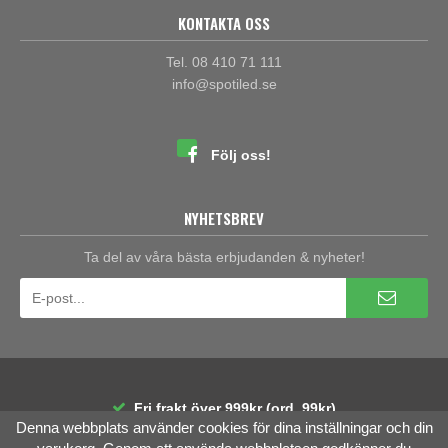
KONTAKTA OSS
Tel. 08 410 71 111
info@spotiled.se
Följ oss!
NYHETSBREV
Ta del av våra bästa erbjudanden & nyheter!
Fri frakt över 999kr (ord. 99kr)
Denna webbplats använder cookies för dina inställningar och din
30 dagars öppet köp
Räntefri delbetalning