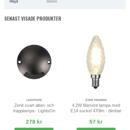
Höjd
60mm
SENAST VISADE PRODUKTER
LIGHTSON
STAR TRADING
Zenit svart altan- och
4.2W filament lampa med
trapplampa - LightsOn
E14 sockel 470lm - dimbar
278 kr
57 kr