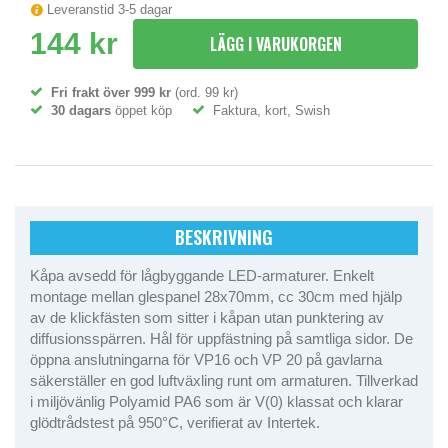
Leveranstid 3-5 dagar
144 kr
LÄGG I VARUKORGEN
Fri frakt över 999 kr
(ord. 99 kr)
30 dagars
öppet köp
Faktura, kort, Swish
BESKRIVNING
Kåpa avsedd för lågbyggande LED-armaturer. Enkelt
montage mellan glespanel 28x70mm, cc 30cm med hjälp
av de klickfästen som sitter i kåpan utan punktering av
diffusionsspärren. Hål för uppfästning på samtliga sidor. De
öppna anslutningarna för VP16 och VP 20 på gavlarna
säkerställer en god luftväxling runt om armaturen. Tillverkad
i miljövänlig Polyamid PA6 som är V(0) klassat och klarar
glödtrådstest på 950°C, verifierat av Intertek.