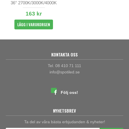
36° 2700K/3000K/4000K
163 kr
LÄGG I VARUKORGEN
KONTAKTA OSS
Tel. 08 410 71 111
info@spotiled.se
Följ oss!
NYHETSBREV
Ta del av våra bästa erbjudanden & nyheter!