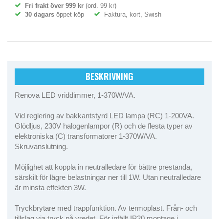
Fri frakt över 999 kr
(ord. 99 kr)
30 dagars
öppet köp
Faktura, kort, Swish
BESKRIVNING
Renova LED vriddimmer, 1-370W/VA.
Vid reglering av bakkantstyrd LED lampa (RC) 1-200VA.
Glödljus, 230V halogenlampor (R) och de flesta typer av
elektroniska (C) transformatorer 1-370W/VA.
Skruvanslutning.
Möjlighet att koppla in neutralledare för bättre prestanda,
särskilt för lägre belastningar ner till 1W. Utan neutralledare
är minsta effekten 3W.
Tryckbrytare med trappfunktion. Av termoplast. Från- och
tillslag via tryck på vredet. För infällt IP20 montage i